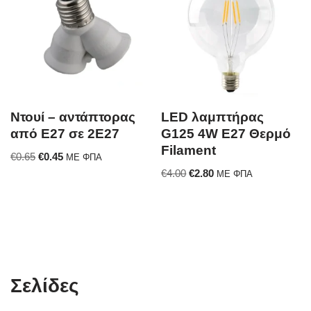
Ντουί – αντάπτορας
LED λαμπτήρας
από E27 σε 2E27
G125 4W E27 Θερμό
Filament
€
0.65
€
0.45
ΜΕ ΦΠΑ
€
4.00
€
2.80
ΜΕ ΦΠΑ
Σελίδες