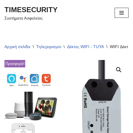
TIMESECURITY
Μεταπηδήστε
Συστήματα Ασφαλείας
στο
περιεχόμενο
Αρχική σελίδα
\
Τηλεχειρισμοί
\
Δέκτες WIFI - TUYA
\
WIFI Δέκτη
Προσφορά!