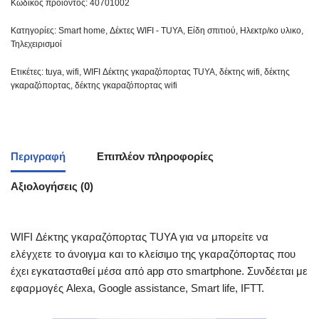
Κωδικός προϊόντος:
40701002
Κατηγορίες:
Smart home
,
Δέκτες WIFI - TUYA
,
Είδη σπιτιού
,
Ηλεκτρ/κο υλικο
,
Τηλεχειρισμοί
Ετικέτες:
tuya
,
wifi
,
WIFI Δέκτης γκαραζόπορτας TUYA
,
δέκτης wifi
,
δέκτης
γκαραζόπορτας
,
δέκτης γκαραζόπορτας wifi
Περιγραφή
Επιπλέον πληροφορίες
Αξιολογήσεις (0)
WIFI Δέκτης γκαραζόπορτας TUYA για να μπορείτε να
ελέγχετε το άνοιγμα και το κλείσιμο της γκαραζόπορτας που
έχει εγκατασταθεί μέσα από app στο smartphone. Συνδέεται με
εφαρμογές Alexa, Google assistance, Smart life, IFTT.