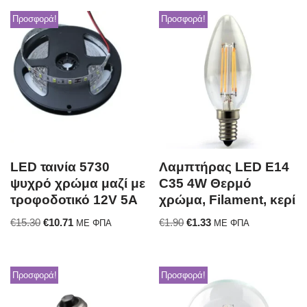
Προσφορά!
Προσφορά!
LED ταινία 5730
Λαμπτήρας LED E14
ψυχρό χρώμα μαζί με
C35 4W Θερμό
τροφοδοτικό 12V 5A
χρώμα, Filament, κερί
€
15.30
€
10.71
€
1.90
€
1.33
ΜΕ ΦΠΑ
ΜΕ ΦΠΑ
Προσφορά!
Προσφορά!