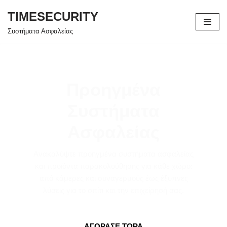
TIMESECURITY
Μεταπηδήστε
Συστήματα Ασφαλείας
στο
περιεχόμενο
Προηγμένα
Συστήματα
Ασφαλείας
Ανακαλύψτε προηγμένα συστήματα ασφαλείας
και προϊόντα παρακολούθησης για κάθε χώρο:
από κάμερες και συναγερμούς έως έξυπνες
λύσεις για το σπίτι και την επιχείρησή σας.
ΑΓΟΡΑΣΕ ΤΩΡΑ