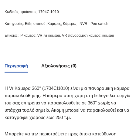
Κωδικός προϊόντος:
1704CI1010
Κατηγορίες:
Είδη σπιτιού
,
Κάμερες
,
Κάμερες - NVR - Poe switch
Ετικέτες:
IP κάμερα
,
VR
,
vr κάμερα
,
VR πανοραμική κάμερα
,
κάμερα
Περιγραφή
Αξιολογήσεις (0)
Η Vr Κάμερα 360° (1704CI1010) είναι μια πανοραμική κάμερα
παρακολούθησης. H κάμερα αυτή χάρη στη fisheye λειτουργία
του σας επιτρέπει να παρακολουθείτε σε 360° χωρίς να
υπάρχει τυφλό σημείο. Ακόμη μπορεί να παρακολουθεί και να
καταγράφει χώρους έως 250 τ.μ.
Μπορείτε να την περιστρέψετε προς όποια κατεύθυνση