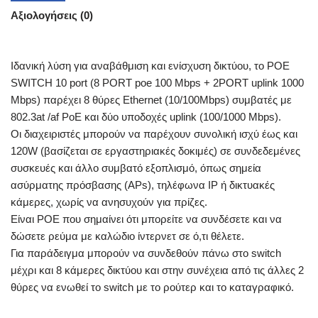
Αξιολογήσεις (0)
Ιδανική λύση για αναβάθμιση και ενίσχυση δικτύου, το POE
SWITCH 10 port (8 PORT poe 100 Mbps + 2PORT uplink 1000
Mbps) παρέχει 8 θύρες Ethernet (10/100Mbps) συμβατές με
802.3at /af PoE και δύο υποδοχές uplink (100/1000 Mbps).
Οι διαχειριστές μπορούν να παρέχουν συνολική ισχύ έως και
120W (βασίζεται σε εργαστηριακές δοκιμές) σε συνδεδεμένες
συσκευές και άλλο συμβατό εξοπλισμό, όπως σημεία
ασύρματης πρόσβασης (APs), τηλέφωνα IP ή δικτυακές
κάμερες, χωρίς να ανησυχούν για πρίζες.
Είναι POE που σημαίνει ότι μπορείτε να συνδέσετε και να
δώσετε ρεύμα με καλώδιο ίντερνετ σε ό,τι θέλετε.
Για παράδειγμα μπορούν να συνδεθούν πάνω στο switch
μέχρι και 8 κάμερες δικτύου και στην συνέχεια από τις άλλες 2
θύρες να ενωθεί το switch με το ρούτερ και το καταγραφικό.