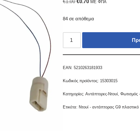
€
1.00
€
0.70
ΜΕ ΦΠΑ
84 σε απόθεμα
Πρ
EAN:
5210263181933
Κωδικός προϊόντος:
15303015
Κατηγορίες:
Αντάπτορες-Ντουί
,
Φωτισμός -
Ετικέτα:
Nτουί - αντάπτορας G9 πλαστικό