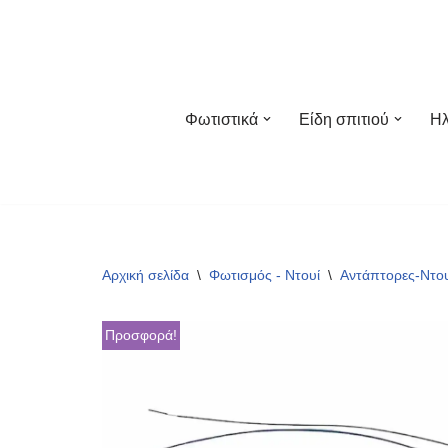
Μεταπηδήστε
στο
περιεχόμενο
Φωτιστικά
Είδη σπιτιού
Ηλ
Αρχική σελίδα
\
Φωτισμός - Ντουί
\
Αντάπτορες-Ντου
Προσφορά!