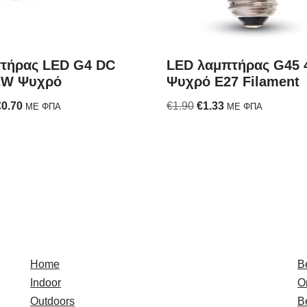
τήρας LED G4 DC
LED λαμπτήρας G45
2W Ψυχρό
Ψυχρό E27 Filament
€
0.70
€
1.90
€
1.33
ΜΕ ΦΠΑ
ΜΕ ΦΠΑ
Quick Links
E
Home
B
Indoor
O
Outdoors
B