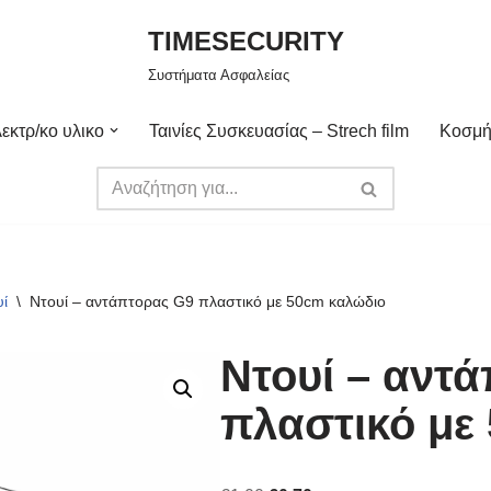
TIMESECURITY
Συστήματα Ασφαλείας
εκτρ/κο υλικο
Ταινίες Συσκευασίας – Strech film
Κοσμή
ί
\
Nτουί – αντάπτορας G9 πλαστικό με 50cm καλώδιο
Nτουί – αντ
πλαστικό με