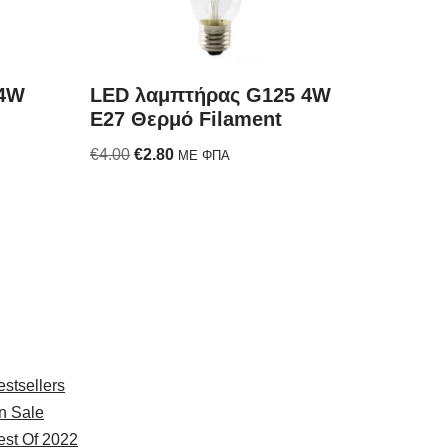
 4W
LED λαμπτήρας G125 4W
E27 Θερμό Filament
€
4.00
€
2.80
ΜΕ ΦΠΑ
xplore
estsellers
n Sale
est Of 2022