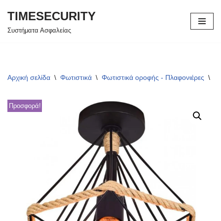
TIMESECURITY
Μεταπηδήστε
Συστήματα Ασφαλείας
στο
περιεχόμενο
Αρχική σελίδα
\
Φωτιστικά
\
Φωτιστικά οροφής - Πλαφονιέρες
\
Φω
Προσφορά!