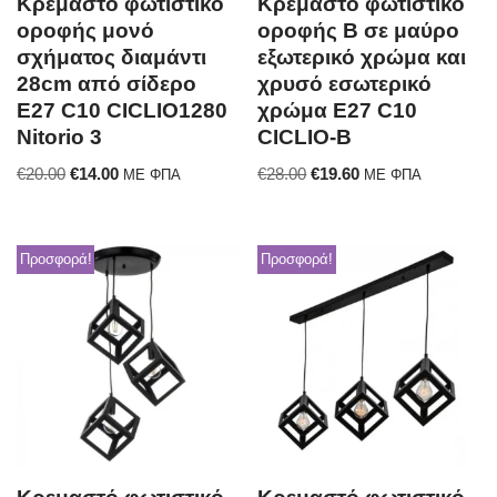
Κρεμαστό φωτιστικό
Κρεμαστό φωτιστικό
οροφής μονό
οροφής B σε μαύρο
σχήματος διαμάντι
εξωτερικό χρώμα και
28cm από σίδερο
χρυσό εσωτερικό
E27 C10 CICLIO1280
χρώμα E27 C10
Nitorio 3
CICLIO-B
€
20.00
€
14.00
€
28.00
€
19.60
ΜΕ ΦΠΑ
ΜΕ ΦΠΑ
Προσφορά!
Προσφορά!