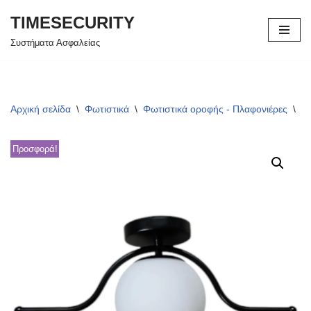
TIMESECURITY
Μεταπηδήστε
Συστήματα Ασφαλείας
στο
περιεχόμενο
Αρχική σελίδα
\
Φωτιστικά
\
Φωτιστικά οροφής - Πλαφονιέρες
\
Φω
Προσφορά!