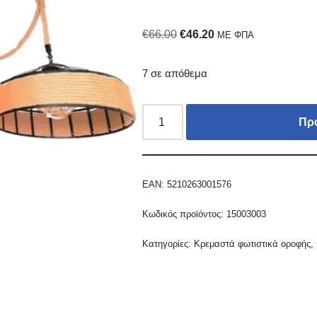
€
66.00
€
46.20
ΜΕ ΦΠΑ
7 σε απόθεμα
Πρ
EAN:
5210263001576
Κωδικός προϊόντος:
15003003
Κατηγορίες:
Κρεμαστά φωτιστικά οροφής
,