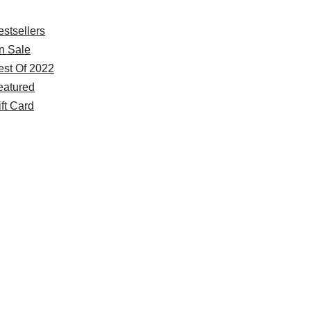
estsellers
n Sale
est Of 2022
eatured
ft Card