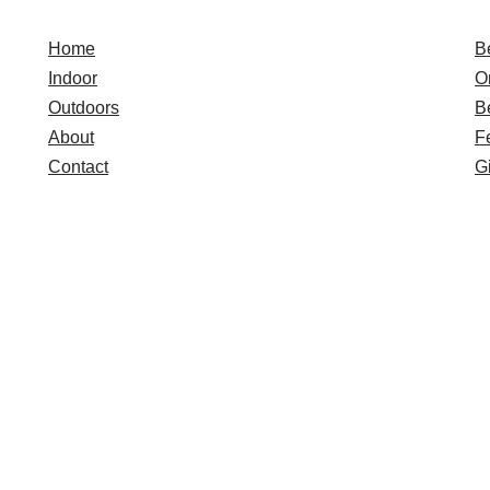
Home
B
Indoor
O
Outdoors
B
About
F
Contact
Gi