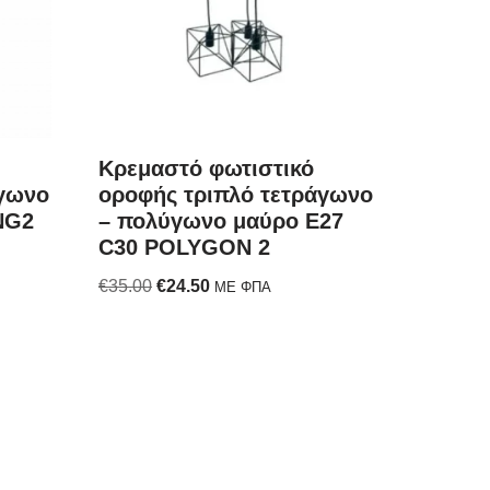
Κρεμαστό φωτιστικό
ίγωνο
οροφής τριπλό τετράγωνο
NG2
– πολύγωνο μαύρο Ε27
C30 POLYGON 2
€
35.00
€
24.50
ΜΕ ΦΠΑ
xplore