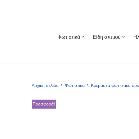
Μεταπηδήστε
στο
περιεχόμενο
Φωτιστικά
Είδη σπιτιού
Ηλ
Αρχική σελίδα
\
Φωτιστικά
\
Κρεμαστά φωτιστικά ορ
Προσφορά!