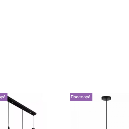
ρά!
Προσφορά!