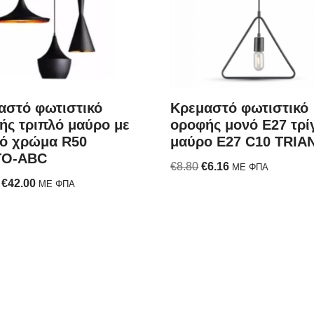
αστό φωτιστικό
Κρεμαστό φωτιστικό
ής τριπλό μαύρο με
οροφής μονό E27 τρ
ό χρώμα R50
μαύρο E27 C10 TRIA
TO-ABC
€
8.80
€
6.16
ΜΕ ΦΠΑ
€
42.00
ΜΕ ΦΠΑ
Quick Links
E