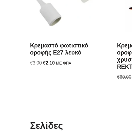
Κρεμαστό φωτιστικό
Κρεμ
οροφής E27 λευκό
οροφ
χρυσ
€
3.00
€
2.10
ΜΕ ΦΠΑ
REK
€
60.00
Σελίδες