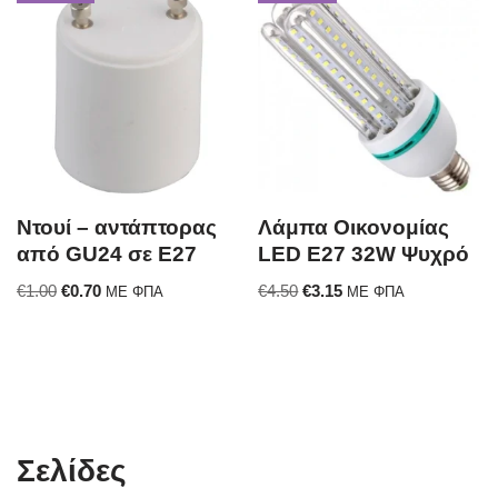
Ντουί – αντάπτορας
Λάμπα Οικονομίας
από GU24 σε E27
LED E27 32W Ψυχρό
€
1.00
€
0.70
€
4.50
€
3.15
ΜΕ ΦΠΑ
ΜΕ ΦΠΑ
Σελίδες