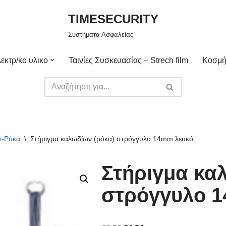
TIMESECURITY
Συστήματα Ασφαλείας
εκτρ/κο υλικο
Ταινίες Συσκευασίας – Strech film
Κοσμή
ν-Ρόκα
\
Στήριγμα καλωδίων (ρόκα) στρόγγυλο 14mm λευκό
Στήριγμα κα
στρόγγυλο 