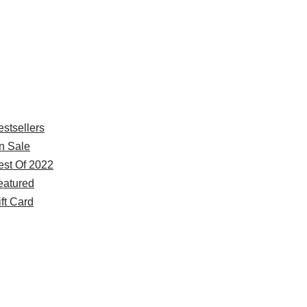
xplore
estsellers
n Sale
est Of 2022
eatured
ft Card