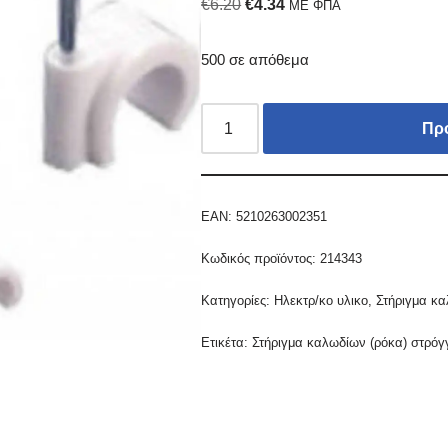
€
6.20
€
4.34
ΜΕ ΦΠΑ
500 σε απόθεμα
Πρ
EAN:
5210263002351
Κωδικός προϊόντος:
214343
Κατηγορίες:
Ηλεκτρ/κο υλικο
,
Στήριγμα κ
Ετικέτα:
Στήριγμα καλωδίων (ρόκα) στρό