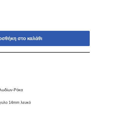
οσθήκη στο καλάθι
αλωδίων-Ρόκα
γγυλο 14mm λευκό