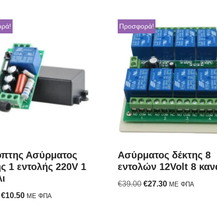
ρά!
Προσφορά!
όπτης Ασύρματος
Ασύρματος δέκτης 8
ς 1 εντολής 220V 1
εντολών 12Volt 8 καν
λι
€
39.00
€
27.30
ΜΕ ΦΠΑ
€
10.50
ΜΕ ΦΠΑ