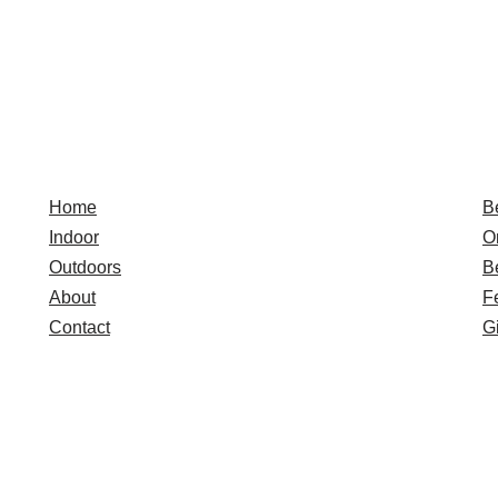
Quick Links
E
Home
B
Indoor
O
Outdoors
B
About
F
Contact
Gi