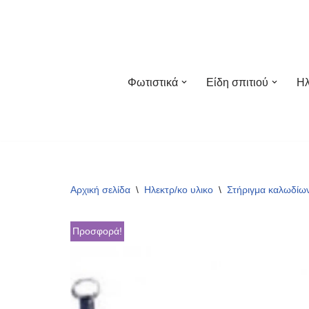
Μεταπηδήστε
στο
περιεχόμενο
Φωτιστικά
Είδη σπιτιού
Ηλ
Αρχική σελίδα
\
Ηλεκτρ/κο υλικο
\
Στήριγμα καλωδίω
Προσφορά!