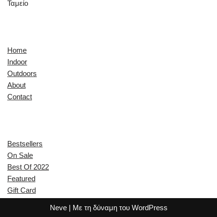
Ταμείο
Quick Links
Home
Indoor
Outdoors
About
Contact
Explore
Bestsellers
On Sale
Best Of 2022
Featured
Gift Card
Neve
| Με τη δύναμη του
WordPress