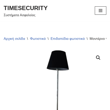
TIMESECURITY
Μεταπηδήστε
Συστήματα Ασφαλείας
στο
περιεχόμενο
Αρχική σελίδα
\
Φωτιστικά
\
Επιδαπέδια φωτιστικά
\
Μοντέρνο Φω