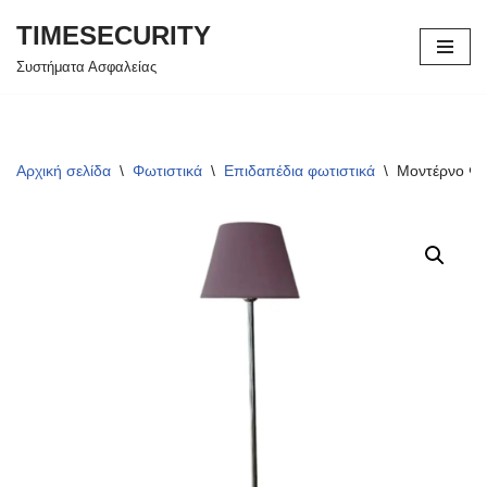
TIMESECURITY
Μεταπηδήστε
Συστήματα Ασφαλείας
στο
περιεχόμενο
Αρχική σελίδα
\
Φωτιστικά
\
Επιδαπέδια φωτιστικά
\
Μοντέρνο Φωτ