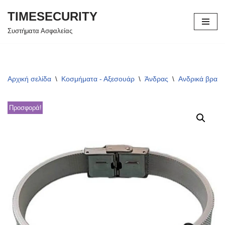
TIMESECURITY
Μεταπηδήστε
Συστήματα Ασφαλείας
στο
περιεχόμενο
Αρχική σελίδα
\
Κοσμήματα - Αξεσουάρ
\
Άνδρας
\
Ανδρικά βραχι
Προσφορά!