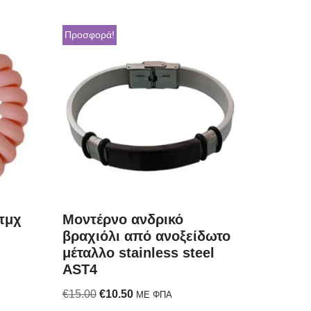
Προσφορά!
 τμχ
Μοντέρνο ανδρικό
βραχιόλι από ανοξείδωτο
μέταλλο stainless steel
AST4
€
15.00
€
10.50
ΜΕ ΦΠΑ