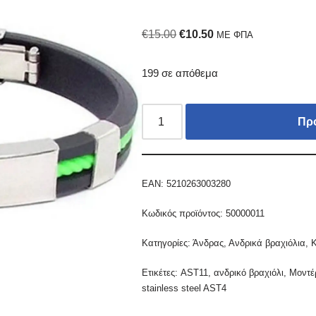
€
15.00
€
10.50
ΜΕ ΦΠΑ
199 σε απόθεμα
Πρ
EAN:
5210263003280
Κωδικός προϊόντος:
50000011
Κατηγορίες:
Άνδρας
,
Ανδρικά βραχιόλια
,
Κ
Ετικέτες:
AST11
,
ανδρικό βραχιόλι
,
Μοντέ
stainless steel AST4