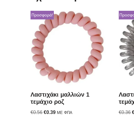
Προσφορά!
Προσφο
Λαστιχάκι μαλλιών 1
Λαστ
τεμάχιο ροζ
τεμά
€
0.56
€
0.39
€
0.36
ΜΕ ΦΠΑ