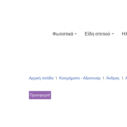
Μεταπηδήστε
στο
περιεχόμενο
Φωτιστικά
Είδη σπιτιού
Ηλ
Αρχική σελίδα
\
Κοσμήματα - Αξεσουάρ
\
Άνδρας
\
Προσφορά!