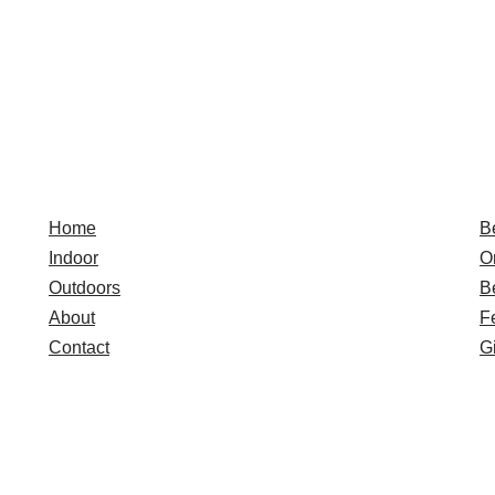
Quick Links
E
Home
B
Indoor
O
Outdoors
B
About
F
Contact
Gi