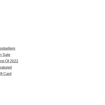
xplore
estsellers
n Sale
est Of 2022
eatured
ft Card