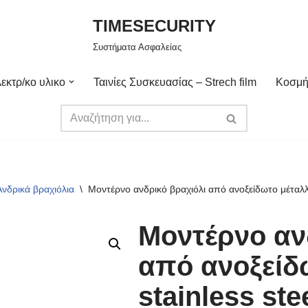
TIMESECURITY
Συστήματα Ασφαλείας
εκτρ/κο υλικο
Ταινίες Συσκευασίας – Strech film
Κοσμή
Ανδρικά βραχιόλια
\
Μοντέρνο ανδρικό βραχιόλι από ανοξείδωτο μέταλλ
Μοντέρνο αν
από ανοξείδ
stainless st