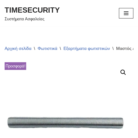
TIMESECURITY
Μεταπηδήστε
Συστήματα Ασφαλείας
στο
περιεχόμενο
Αρχική σελίδα
\
Φωτιστικά
\
Εξαρτήματα φωτιστικών
\
Μαστός / 
Προσφορά!