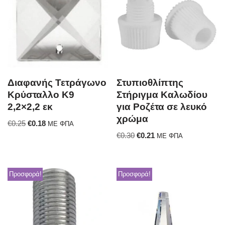
Διαφανής Τετράγωνο
Στυπιοθλίπτης
Κρύσταλλο Κ9
Στήριγμα Καλωδίου
2,2×2,2 εκ
για Ροζέτα σε λευκό
χρώμα
€
0.25
€
0.18
ΜΕ ΦΠΑ
€
0.30
€
0.21
ΜΕ ΦΠΑ
Προσφορά!
Προσφορά!