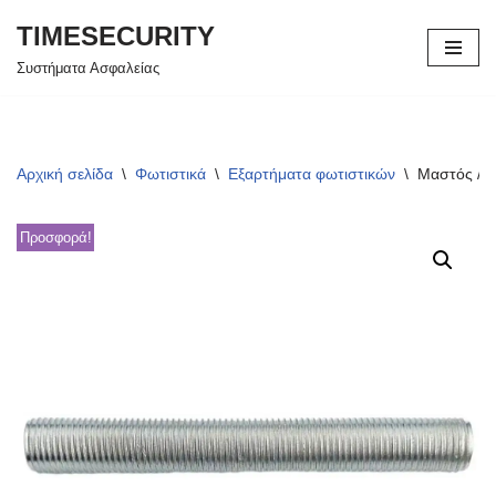
TIMESECURITY
Μεταπηδήστε
Συστήματα Ασφαλείας
στο
περιεχόμενο
Αρχική σελίδα
\
Φωτιστικά
\
Εξαρτήματα φωτιστικών
\
Μαστός / 
Προσφορά!