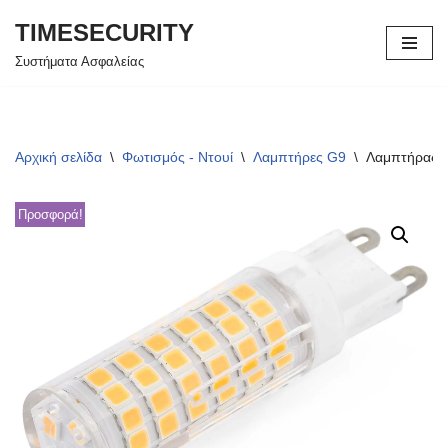
TIMESECURITY
Μεταπηδήστε
Συστήματα Ασφαλείας
στο
περιεχόμενο
Αρχική σελίδα
\
Φωτισμός - Ντουί
\
Λαμπτήρες G9
\
Λαμπτήρας 
Προσφορά!