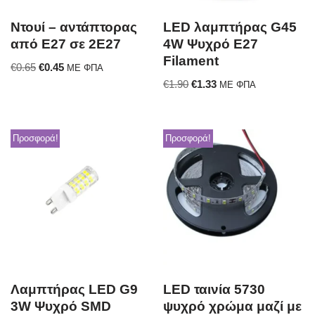
Ντουί – αντάπτορας
LED λαμπτήρας G45
από E27 σε 2E27
4W Ψυχρό E27
Filament
€
0.65
€
0.45
ΜΕ ΦΠΑ
€
1.90
€
1.33
ΜΕ ΦΠΑ
Προσφορά!
Προσφορά!
Λαμπτήρας LED G9
LED ταινία 5730
3W Ψυχρό SMD
ψυχρό χρώμα μαζί με