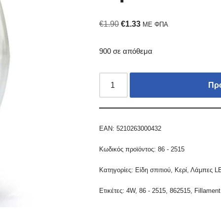
€
1.90
€
1.33
ΜΕ ΦΠΑ
900 σε απόθεμα
Πρ
EAN:
5210263000432
Κωδικός προϊόντος:
86 - 2515
Κατηγορίες:
Είδη σπιτιού
,
Κερί
,
Λάμπες L
Ετικέτες:
4W
,
86 - 2515
,
862515
,
Fillament