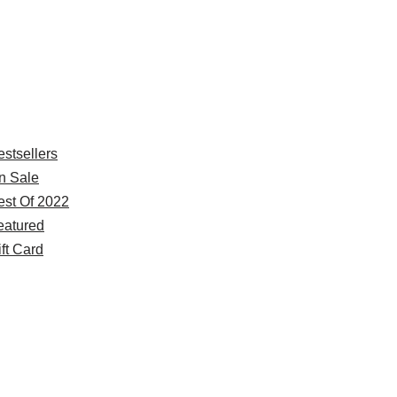
xplore
estsellers
n Sale
est Of 2022
eatured
ft Card