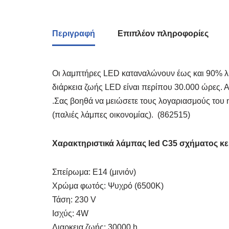
Περιγραφή
Επιπλέον πληροφορίες
Οι λαμπτήρες LED καταναλώνουν έως και 90% λι
διάρκεια ζωής LED είναι περίπου 30.000 ώρες. 
.Σας βοηθά να μειώσετε τους λογαριασμούς του ηλ
(παλιές λάμπες οικονομίας). (862515)
Χαρακτηριστικά λάμπας led C35 σχήματος κε
Σπείρωμα: Ε14 (μινιόν)
Χρώμα φωτός: Ψυχρό (6500Κ)
Τάση: 230 V
Ισχύς: 4W
Διαρκεια ζωής: 30000 h