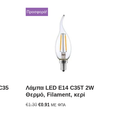
Προσφορά!
C35
Λάμπα LED E14 C35T 2W
Θερμό, Filament, κερί
€
1.30
€
0.91
ΜΕ ΦΠΑ