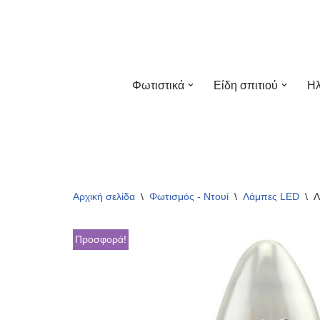
Μεταπηδήστε
στο
περιεχόμενο
Φωτιστικά
Είδη σπιτιού
Ηλ
Αρχική σελίδα
\
Φωτισμός - Ντουί
\
Λάμπες LED
\
Λ
Προσφορά!