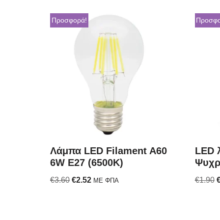
Προσφορά!
Προσφο
Λάμπα LED Filament A60
LED 
6W E27 (6500K)
Ψυχρ
€
3.60
€
2.52
€
1.90
ΜΕ ΦΠΑ