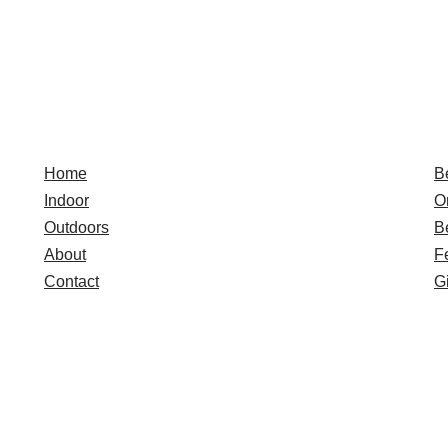
Quick Links
E
Home
B
Indoor
O
Outdoors
B
About
F
Contact
Gi