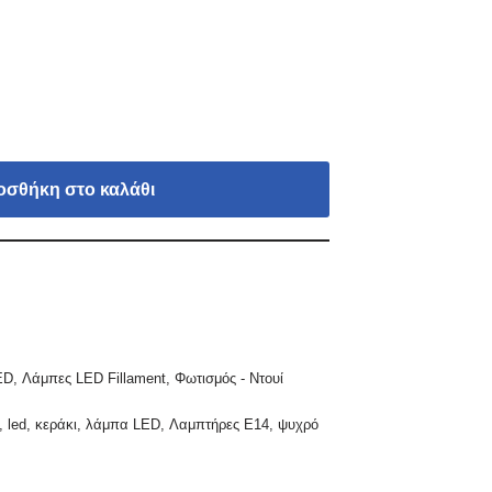
οσθήκη στο καλάθι
ED
,
Λάμπες LED Fillament
,
Φωτισμός - Ντουί
,
led
,
κεράκι
,
λάμπα LED
,
Λαμπτήρες Ε14
,
ψυχρό