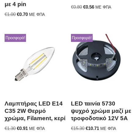
με 4 pin
€
0.80
€
0.56
ΜΕ ΦΠΑ
€
1.00
€
0.70
ΜΕ ΦΠΑ
Προσφορά!
Προσφορά!
Λαμπτήρας LED E14
LED ταινία 5730
C35 2W Θερμό
ψυχρό χρώμα μαζί με
χρώμα, Filament, κερί
τροφοδοτικό 12V 5A
€
1.30
€
0.91
€
15.30
€
10.71
ΜΕ ΦΠΑ
ΜΕ ΦΠΑ