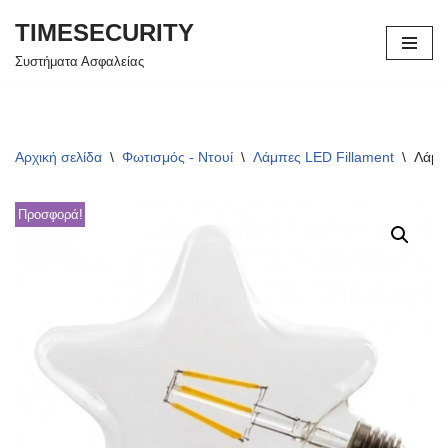
TIMESECURITY
Μεταπηδήστε
Συστήματα Ασφαλείας
στο
περιεχόμενο
Αρχική σελίδα
\
Φωτισμός - Ντουί
\
Λάμπες LED Fillament
\
Λάμπ
Προσφορά!