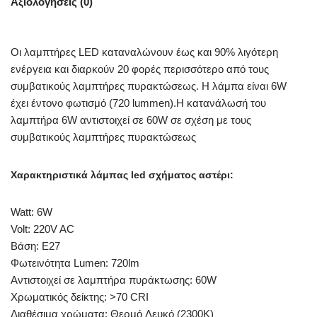
Αξιολογήσεις (0)
Οι λαμπτήρες LED καταναλώνουν έως και 90% λιγότερη
ενέργεια και διαρκούν 20 φορές περισσότερο από τους
συμβατικούς λαμπτήρες πυρακτώσεως. Η λάμπα είναι 6W
έχει έντονο φωτισμό (720 lummen).Η κατανάλωσή του
λαμπτήρα 6W αντιστοιχεί σε 60W σε σχέση με τους
συμβατικούς λαμπτήρες πυρακτώσεως
Χαρακτηριστικά λάμπας led σχήματος αστέρι:
Watt: 6W
Volt: 220V AC
Βάση: E27
Φωτεινότητα Lumen: 720lm
Αντιστοιχεί σε λαμπτήρα πυράκτωσης: 60W
Χρωματικός δείκτης: >70 CRI
Διαθέσιμα χρώματα: Θερμό Λευκό (2300K)