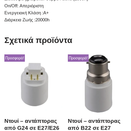
On/Off: Απεριόριστη
Ενεργειακή Κλάση :Α+
Διάρκεια Ζωής :20000h
Σχετικά προϊόντα
Προσφορά!
Προσφορά!
Ντουί – αντάπτορας
Ντουί – αντάπτορας
από G24 σε E27/E26
από B22 σε Ε27