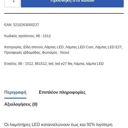
Προσθήκη στο καλάθι
EAN:
5210263000227
Κωδικός προϊόντος:
86 - 1512
Κατηγορίες:
Είδη σπιτιού
,
Λάμπες LED
,
Λάμπες LED Corn
,
Λάμπες LED E27
,
Προσφορές εβδομάδας
,
Φωτισμός - Ντουί
Ετικέτες:
86 - 1512
,
861512
,
led
,
led e27 9w
,
Λάμπα
,
λάμπα LED
Περιγραφή
Επιπλέον πληροφορίες
Αξιολογήσεις (0)
Οι λαμπτήρες LED καταναλώνουν έως και 91% λιγότερη