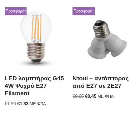
Προσφορά!
Προσφορά!
LED λαμπτήρας G45
Ντουί – αντάπτορας
4W Ψυχρό E27
από E27 σε 2E27
Filament
€
0.65
€
0.45
ΜΕ ΦΠΑ
€
1.90
€
1.33
ΜΕ ΦΠΑ