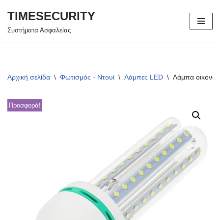
TIMESECURITY
Μεταπηδήστε
Συστήματα Ασφαλείας
στο
περιεχόμενο
Αρχική σελίδα
\
Φωτισμός - Ντουί
\
Λάμπες LED
\
Λάμπα οικονο
Προσφορά!