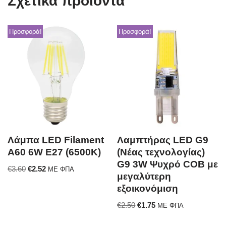
Σχετικά προϊόντα
Προσφορά!
Προσφορά!
Λάμπα LED Filament
Λαμπτήρας LED G9
A60 6W E27 (6500K)
(Νέας τεχνολογίας)
G9 3W Ψυχρό COB με
€
3.60
€
2.52
ΜΕ ΦΠΑ
μεγαλύτερη
εξοικονόμιση
€
2.50
€
1.75
ΜΕ ΦΠΑ