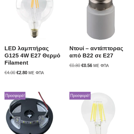
LED λαμπτήρας
Ντουί – αντάπτορας
G125 4W E27 Θερμό
από B22 σε Ε27
Filament
€
0.80
€
0.56
ΜΕ ΦΠΑ
€
4.00
€
2.80
ΜΕ ΦΠΑ
Προσφορά!
Προσφορά!