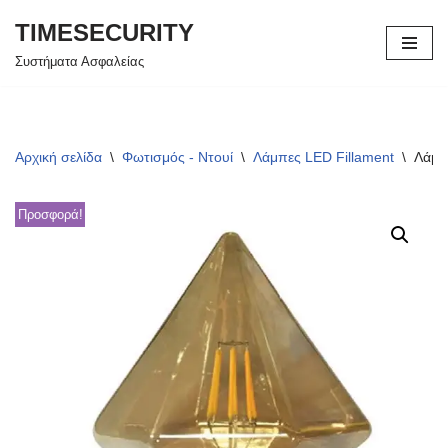
TIMESECURITY
Μεταπηδήστε
Συστήματα Ασφαλείας
στο
περιεχόμενο
Αρχική σελίδα
\
Φωτισμός - Ντουί
\
Λάμπες LED Fillament
\
Λάμπ
Προσφορά!