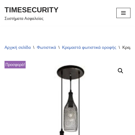
TIMESECURITY
Μεταπηδήστε
Συστήματα Ασφαλείας
στο
περιεχόμενο
Αρχική σελίδα
\
Φωτιστικά
\
Κρεμαστά φωτιστικά οροφής
\
Κρεμα
Προσφορά!