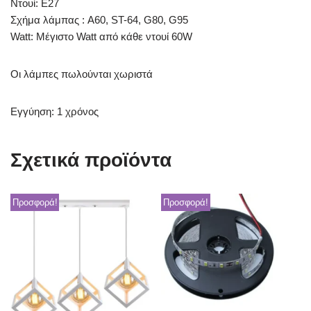
Ντουί: Ε27
Σχήμα λάμπας : A60, ST-64, G80, G95
Watt: Μέγιστο Watt από κάθε ντουί 60W
Οι λάμπες πωλούνται χωριστά
Εγγύηση: 1 χρόνος
Σχετικά προϊόντα
Προσφορά!
Προσφορά!