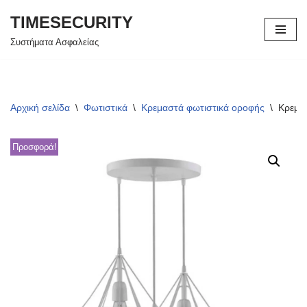
TIMESECURITY
Μεταπηδήστε
Συστήματα Ασφαλείας
στο
περιεχόμενο
Αρχική σελίδα
\
Φωτιστικά
\
Κρεμαστά φωτιστικά οροφής
\
Κρεμα
Προσφορά!