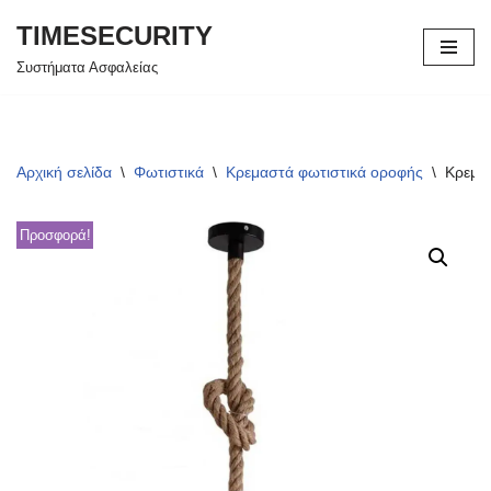
TIMESECURITY
Μεταπηδήστε
Συστήματα Ασφαλείας
στο
περιεχόμενο
Αρχική σελίδα
\
Φωτιστικά
\
Κρεμαστά φωτιστικά οροφής
\
Κρεμα
Προσφορά!