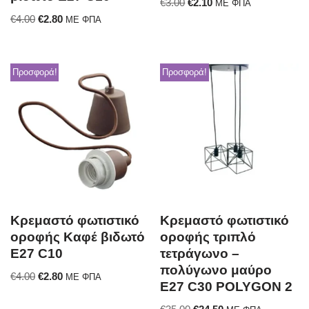
€
3.00
€
2.10
ΜΕ ΦΠΑ
€
4.00
€
2.80
ΜΕ ΦΠΑ
Προσφορά!
Προσφορά!
Κρεμαστό φωτιστικό
Κρεμαστό φωτιστικό
οροφής Καφέ βιδωτό
οροφής τριπλό
E27 C10
τετράγωνο –
πολύγωνο μαύρο
€
4.00
€
2.80
ΜΕ ΦΠΑ
Ε27 C30 POLYGON 2