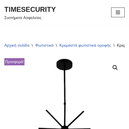
TIMESECURITY
Μεταπηδήστε
Συστήματα Ασφαλείας
στο
περιεχόμενο
Αρχική σελίδα
\
Φωτιστικά
\
Κρεμαστά φωτιστικά οροφής
\
Κρεμασ
Προσφορά!