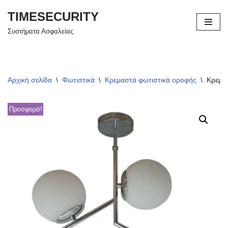
TIMESECURITY
Μεταπηδήστε
Συστήματα Ασφαλείας
στο
περιεχόμενο
Αρχική σελίδα
\
Φωτιστικά
\
Κρεμαστά φωτιστικά οροφής
\
Κρεμα
Προσφορά!