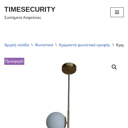
TIMESECURITY
Μεταπηδήστε
Συστήματα Ασφαλείας
στο
περιεχόμενο
Αρχική σελίδα
\
Φωτιστικά
\
Κρεμαστά φωτιστικά οροφής
\
Κρεμασ
Προσφορά!