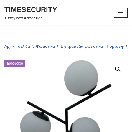
TIMESECURITY
Μεταπηδήστε
Συστήματα Ασφαλείας
στο
περιεχόμενο
Αρχική σελίδα
\
Φωτιστικά
\
Επιτραπέζια φωτιστικά - Πορτατίφ
\
Ε
Προσφορά!