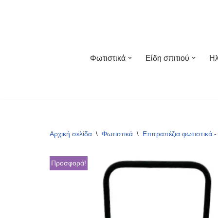
Μεταπηδήστε
στο
περιεχόμενο
Φωτιστικά
Είδη σπιτιού
Ηλ
Αρχική σελίδα
\
Φωτιστικά
\
Επιτραπέζια φωτιστικά -
Προσφορά!