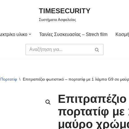
TIMESECURITY
Συστήματα Ασφαλείας
εκτρ/κο υλικο
Ταινίες Συσκευασίας – Strech film
Κοσμή
 Πορτατίφ
\
Επιτραπέζιο φωτιστικό – πορτατίφ με 1 λάμπα G9 σε μαύ
Επιτραπέζιο
πορτατίφ με
μαύρο χρώμα