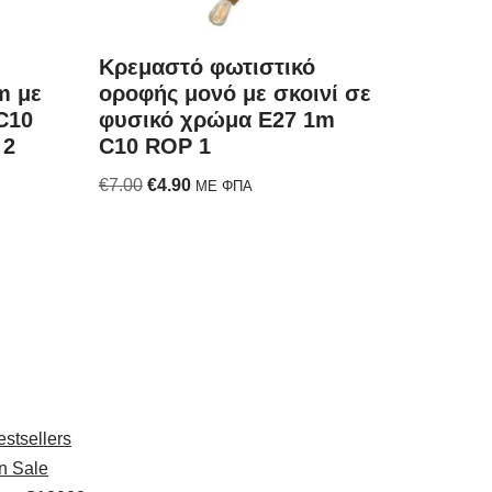
Κρεμαστό φωτιστικό
m με
οροφής μονό με σκοινί σε
C10
φυσικό χρώμα E27 1m
 2
C10 ROP 1
€
7.00
€
4.90
ΜΕ ΦΠΑ
xplore
estsellers
n Sale