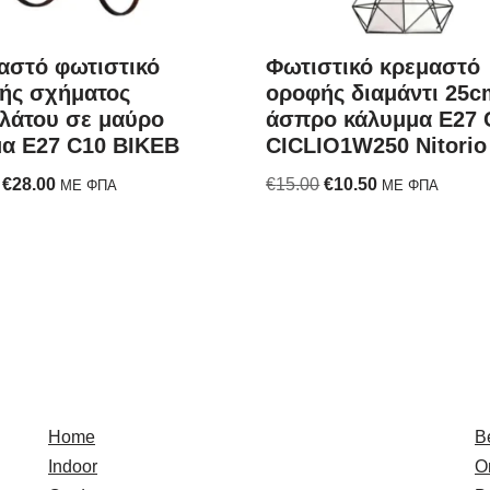
αστό φωτιστικό
Φωτιστικό κρεμαστό
ής σχήματος
οροφής διαμάντι 25c
λάτου σε μαύρο
άσπρο κάλυμμα E27 
α E27 C10 BIKEB
CICLIO1W250 Nitorio
€
28.00
€
15.00
€
10.50
ΜΕ ΦΠΑ
ΜΕ ΦΠΑ
Quick Links
E
Home
B
Indoor
O