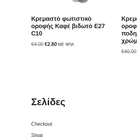
Κρεμαστό φωτιστικό
Κρεμ
οροφής Καφέ βιδωτό E27
οροφ
C10
ποδη
χρώμ
€
4.00
€
2.80
ΜΕ ΦΠΑ
€
40.00
Σελίδες
Checkout
Shop