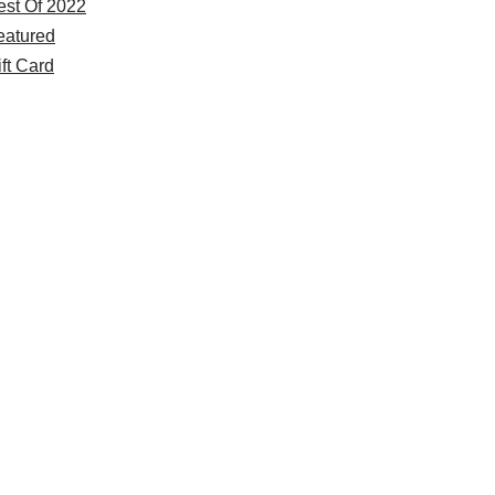
est Of 2022
eatured
ft Card