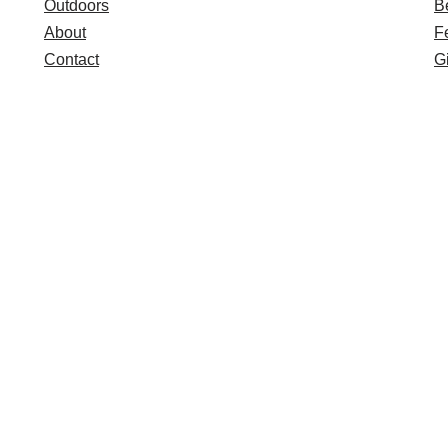
Outdoors
B
About
F
Contact
Gi