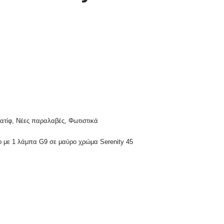
ατίφ
,
Νέες παραλαβές
,
Φωτιστικά
ίφ με 1 λάμπα G9 σε μαύρο χρώμα Serenity 45