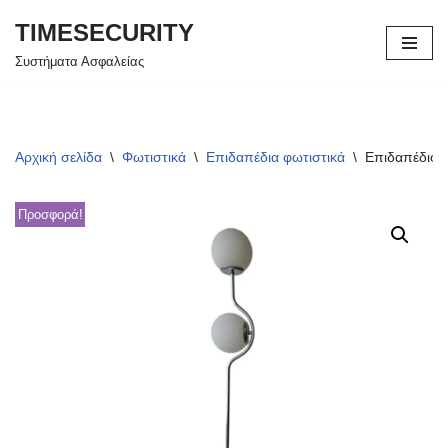
TIMESECURITY
Μεταπηδήστε
Συστήματα Ασφαλείας
στο
περιεχόμενο
Αρχική σελίδα
\
Φωτιστικά
\
Επιδαπέδια φωτιστικά
\
Επιδαπέδιο φ
Προσφορά!