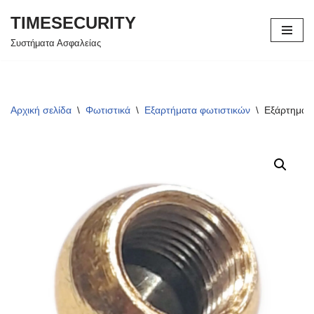
TIMESECURITY
Μεταπηδήστε
Συστήματα Ασφαλείας
στο
περιεχόμενο
Αρχική σελίδα
\
Φωτιστικά
\
Εξαρτήματα φωτιστικών
\
Εξάρτημα φ