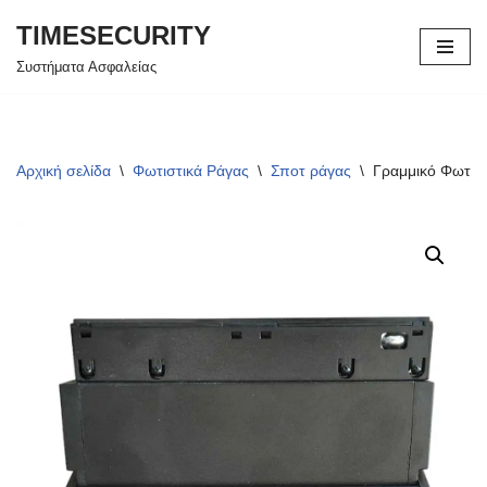
TIMESECURITY
Μεταπηδήστε
Συστήματα Ασφαλείας
στο
περιεχόμενο
Αρχική σελίδα
\
Φωτιστικά Ράγας
\
Σποτ ράγας
\
Γραμμικό Φωτισ