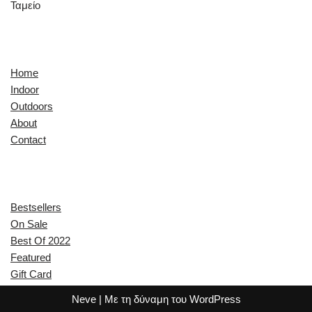
Ταμείο
Quick Links
Home
Indoor
Outdoors
About
Contact
Explore
Bestsellers
On Sale
Best Of 2022
Featured
Gift Card
Neve
| Με τη δύναμη του
WordPress