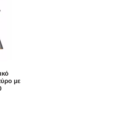
ικό
αύρο με
0