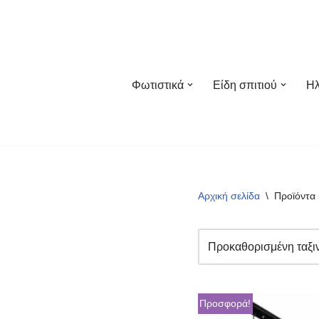
Μεταπηδήστε
στο
περιεχόμενο
Φωτιστικά
Είδη σπιτιού
Ηλ
Αρχική σελίδα
\
Προϊόντα 
Προσφορά!