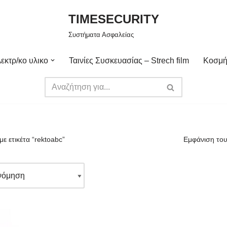
TIMESECURITY
Συστήματα Ασφαλείας
εκτρ/κο υλικο
Ταινίες Συσκευασίας – Strech film
Κοσμή
με ετικέτα “rektoabc”
Εμφάνιση του