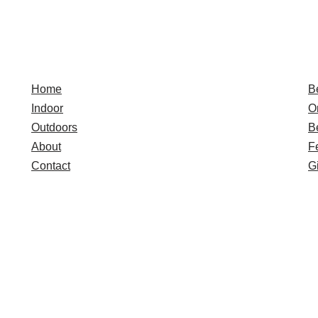
Quick Links
E
Home
B
Indoor
O
Outdoors
B
About
F
Contact
Gi