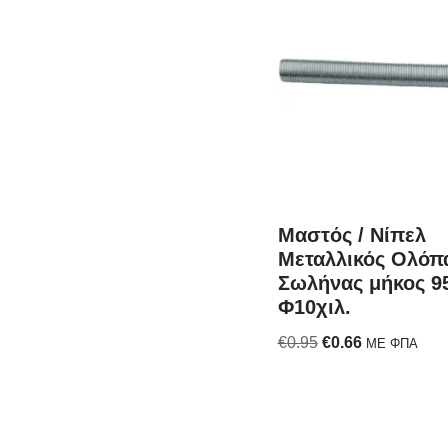
Μαστός / Νίπελ
Μεταλλικός Ολόπ
Σωλήνας μήκος 
Φ10χιλ.
€
0.95
€
0.66
ΜΕ ΦΠΑ