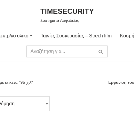
TIMESECURITY
Συστήματα Ασφαλείας
εκτρ/κο υλικο
Ταινίες Συσκευασίας – Strech film
Κοσμή
ε ετικέτα “95 χιλ”
Εμφάνιση του