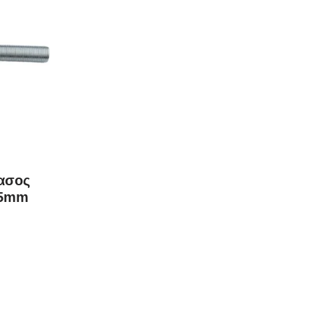
ασος
95mm