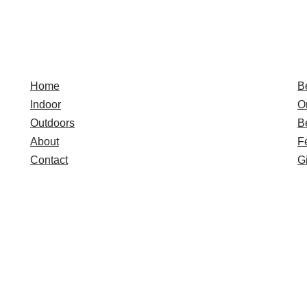
Quick Links
E
Home
B
Indoor
O
Outdoors
B
About
F
Contact
Gi