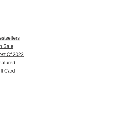
xplore
estsellers
n Sale
est Of 2022
eatured
ft Card