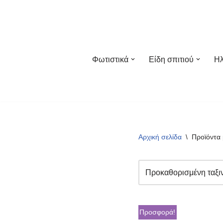
Μεταπηδήστε
στο
περιεχόμενο
Φωτιστικά
Είδη σπιτιού
Ηλ
Αρχική σελίδα
\
Προϊόντα μ
Προσφορά!