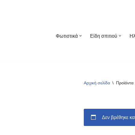
Μεταπηδήστε
στο
περιεχόμενο
Φωτιστικά
Είδη σπιτιού
Ηλ
Αρχική σελίδα
\
Προϊόντα 
Δεν βρέθηκε καν