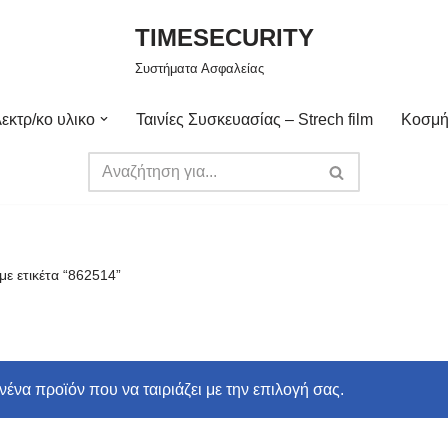
TIMESECURITY
Συστήματα Ασφαλείας
εκτρ/κο υλικο
Ταινίες Συσκευασίας – Strech film
Κοσμή
με ετικέτα “862514”
ένα προϊόν που να ταιριάζει με την επιλογή σας.