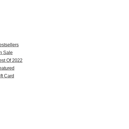
xplore
estsellers
n Sale
est Of 2022
eatured
ft Card