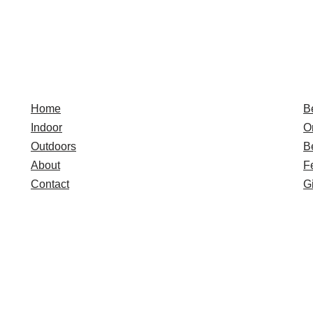
Quick Links
E
Home
B
Indoor
O
Outdoors
B
About
F
Contact
Gi