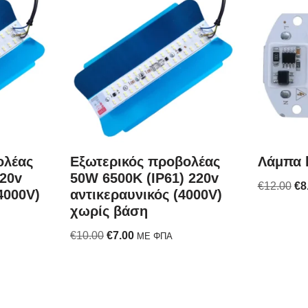
ολέας
Εξωτερικός προβολέας
Λάμπα 
20v
50W 6500K (IP61) 220v
€
12.00
€
8
4000V)
αντικεραυνικός (4000V)
χωρίς βάση
€
10.00
€
7.00
ΜΕ ΦΠΑ