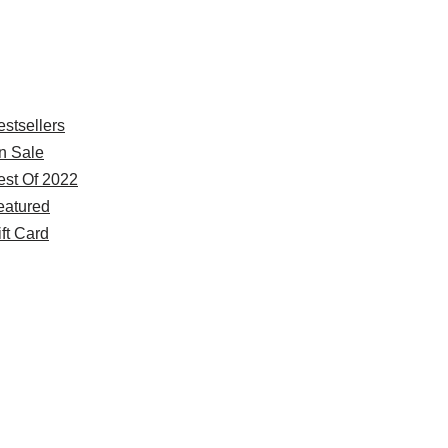
xplore
estsellers
n Sale
est Of 2022
eatured
ft Card