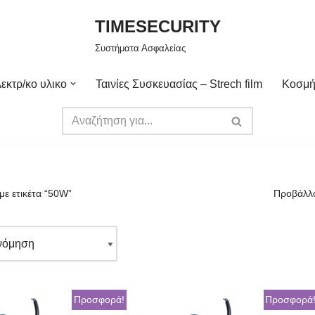
TIMESECURITY
Συστήματα Ασφαλείας
εκτρ/κο υλικο
Ταινίες Συσκευασίας – Strech film
Κοσμή
με ετικέτα “50W”
Προβάλλο
Προσφορά!
Προσφορά