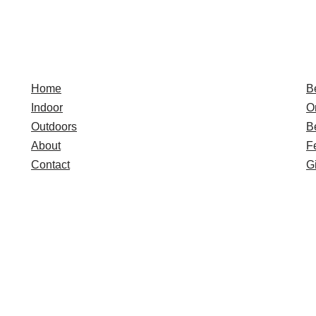
Quick Links
E
Home
B
Indoor
O
Outdoors
B
About
F
Contact
Gi