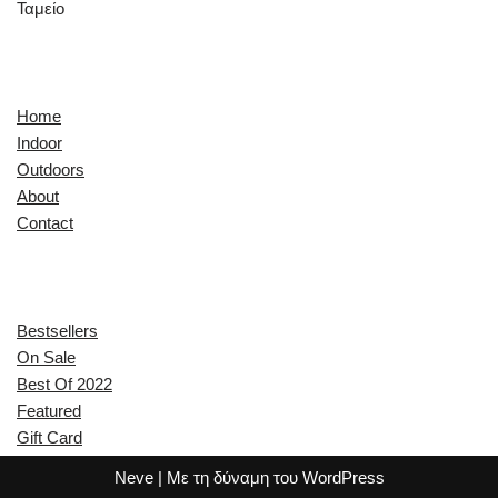
Ταμείο
Quick Links
Home
Indoor
Outdoors
About
Contact
Explore
Bestsellers
On Sale
Best Of 2022
Featured
Gift Card
Neve
| Με τη δύναμη του
WordPress