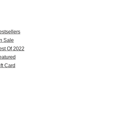
xplore
estsellers
n Sale
est Of 2022
eatured
ft Card