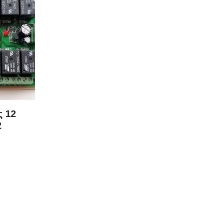
ς 12
2