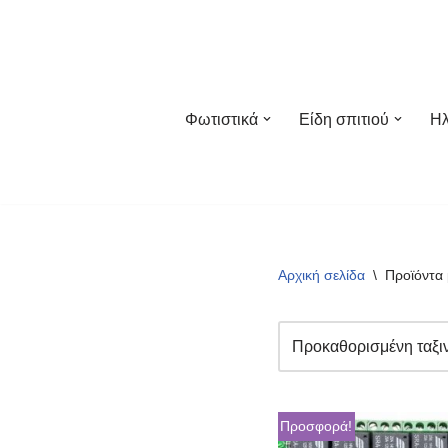
Μεταπηδήστε
στο
περιεχόμενο
Φωτιστικά
Είδη σπιτιού
Ηλ
Αρχική σελίδα
\
Προϊόντα 
Προσφορά!