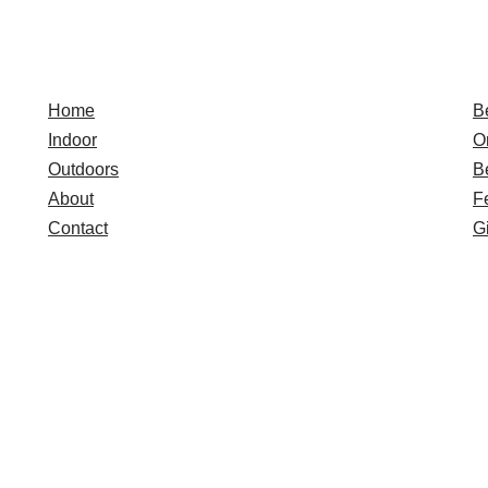
Quick Links
E
Home
B
Indoor
O
Outdoors
B
About
F
Contact
Gi