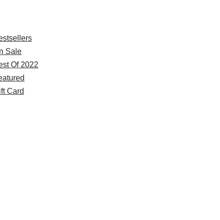
xplore
estsellers
n Sale
est Of 2022
eatured
ft Card