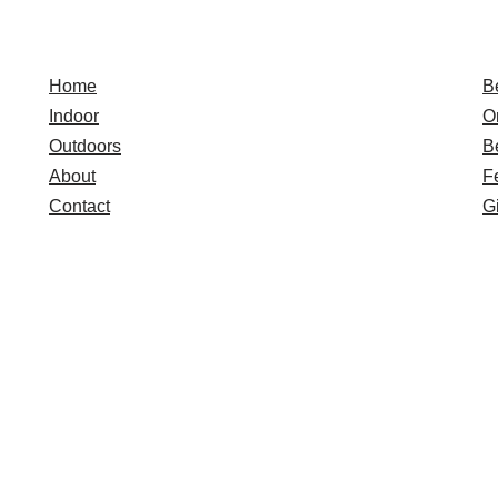
Quick Links
E
Home
B
Indoor
O
Outdoors
B
About
F
Contact
Gi