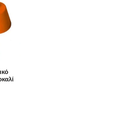
ικό
οκαλί