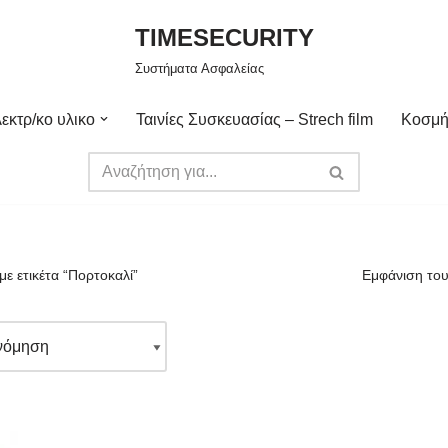
TIMESECURITY
Συστήματα Ασφαλείας
εκτρ/κο υλικο
Ταινίες Συσκευασίας – Strech film
Κοσμή
με ετικέτα “Πορτοκαλί”
Εμφάνιση του