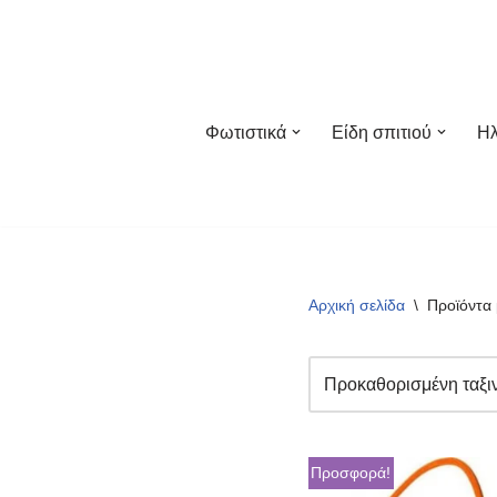
Μεταπηδήστε
στο
περιεχόμενο
Φωτιστικά
Είδη σπιτιού
Ηλ
Αρχική σελίδα
\
Προϊόντα 
Προσφορά!