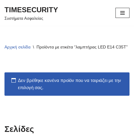
TIMESECURITY
Μεταπηδήστε
Συστήματα Ασφαλείας
στο
περιεχόμενο
Αρχική σελίδα
\
Προϊόντα με ετικέτα “λαμπτήρας LED E14 C35T”
Δεν βρέθηκε κανένα προϊόν που να ταιριάζει με την
επιλογή σας.
Σελίδες