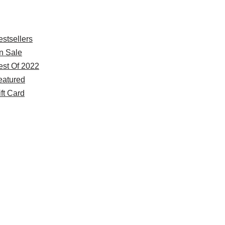
xplore
estsellers
n Sale
est Of 2022
eatured
ft Card