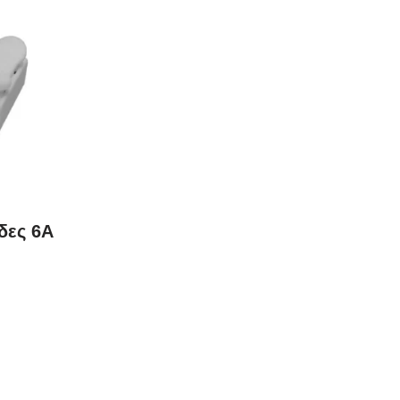
δες 6A