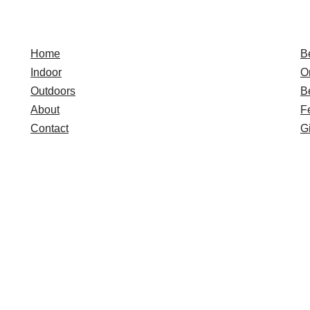
Quick Links
E
Home
B
Indoor
O
Outdoors
B
About
F
Contact
Gi