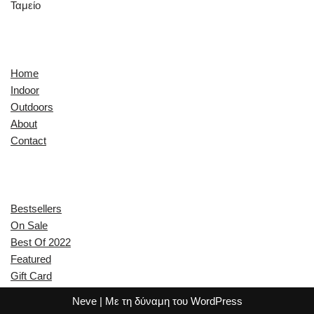
Ταμείο
Quick Links
Home
Indoor
Outdoors
About
Contact
Explore
Bestsellers
On Sale
Best Of 2022
Featured
Gift Card
Neve
| Με τη δύναμη του
WordPress