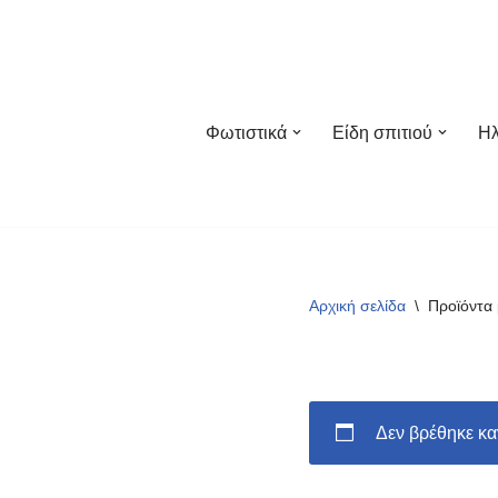
Μεταπηδήστε
στο
περιεχόμενο
Φωτιστικά
Είδη σπιτιού
Ηλ
Αρχική σελίδα
\
Προϊόντα 
Δεν βρέθηκε καν