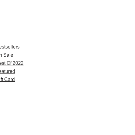
xplore
estsellers
n Sale
est Of 2022
eatured
ft Card