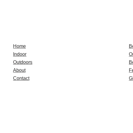
Quick Links
E
Home
B
Indoor
O
Outdoors
B
About
F
Contact
Gi