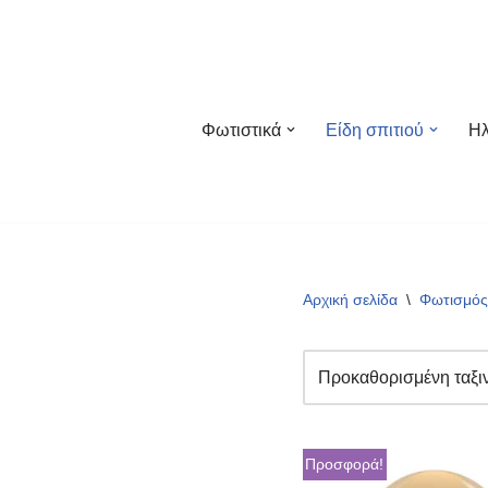
Μεταπηδήστε
στο
περιεχόμενο
Φωτιστικά
Είδη σπιτιού
Ηλ
Αρχική σελίδα
\
Φωτισμός 
Προσφορά!