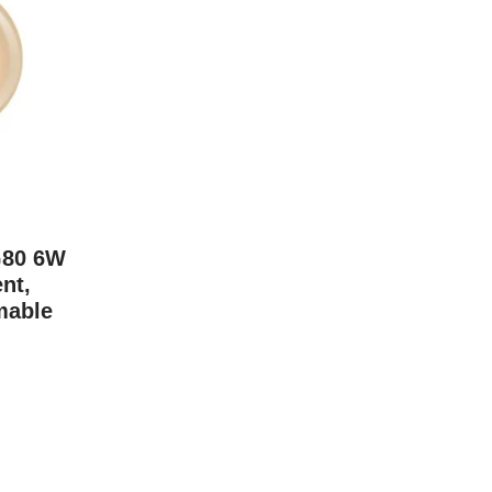
G80 6W
nt,
mable