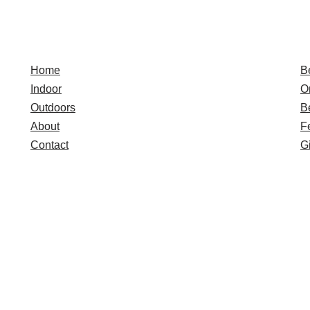
Quick Links
E
Home
B
Indoor
O
Outdoors
B
About
F
Contact
Gi