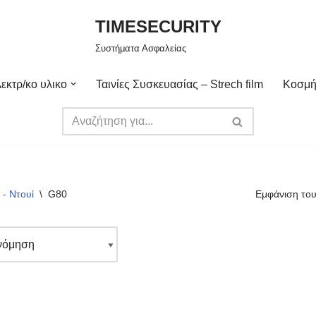
TIMESECURITY
Συστήματα Ασφαλείας
εκτρ/κο υλικο
Ταινίες Συσκευασίας – Strech film
Κοσμή
- Ντουί
\
G80
Εμφάνιση του