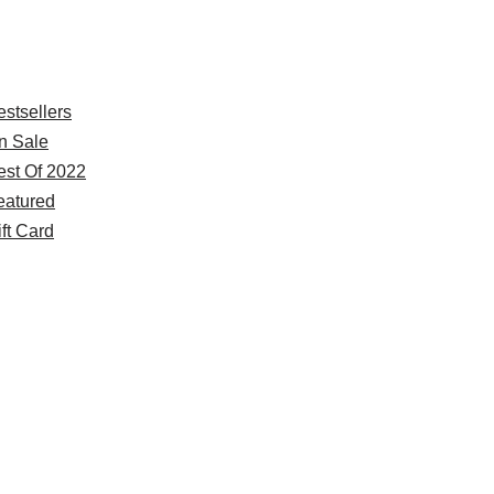
xplore
estsellers
n Sale
est Of 2022
eatured
ft Card