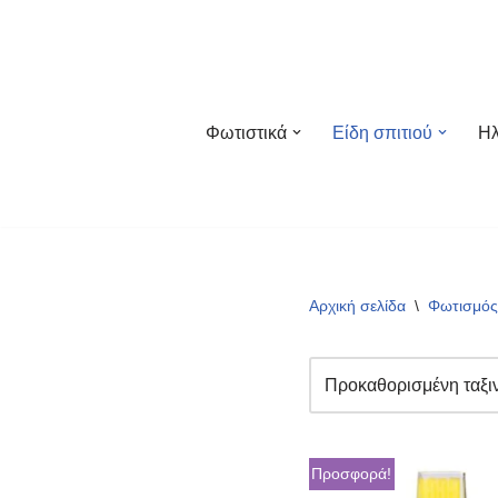
Μεταπηδήστε
στο
περιεχόμενο
Φωτιστικά
Είδη σπιτιού
Ηλ
Αρχική σελίδα
\
Φωτισμός 
Προσφορά!