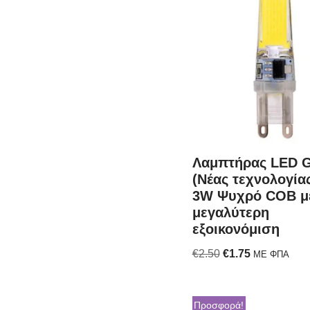
Λαμπτήρας LED 
(Νέας τεχνολογία
3W Ψυχρό COB μ
μεγαλύτερη
εξοικονόμιση
€
2.50
€
1.75
ΜΕ ΦΠΑ
Προσφορά!