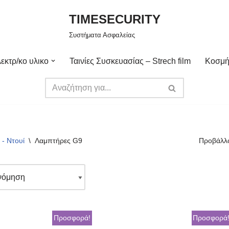
TIMESECURITY
Συστήματα Ασφαλείας
εκτρ/κο υλικο
Ταινίες Συσκευασίας – Strech film
Κοσμή
- Ντουί
\
Λαμπτήρες G9
Προβάλλο
Προσφορά!
Προσφορά