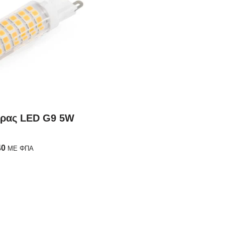
ρας LED G9 5W
40
ΜΕ ΦΠΑ