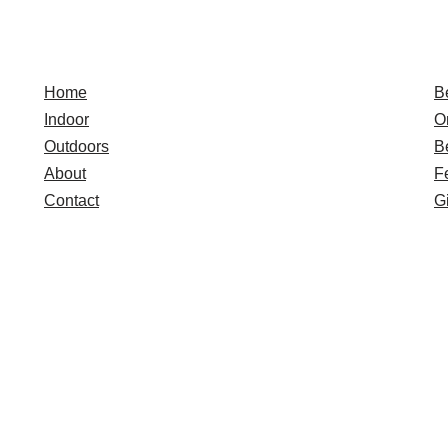
Quick Links
E
Home
B
Indoor
O
Outdoors
B
About
F
Contact
Gi