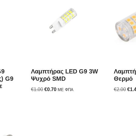
G9
Λαμπτήρας LED G9 3W
Λαμπτή
ς) G9
Ψυχρό SMD
Θερμό
ε
€
1.00
€
0.70
€
2.00
€
1.
ΜΕ ΦΠΑ