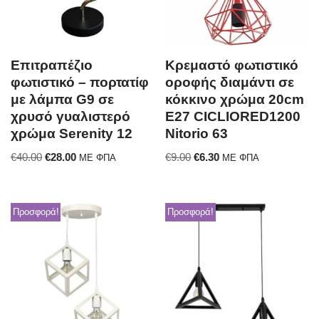
Επιτραπέζιο
Κρεμαστό φωτιστικό
φωτιστικό – πορτατίφ
οροφής διαμάντι σε
με λάμπα G9 σε
κόκκινο χρώμα 20cm
χρυσό γυαλιστερό
Ε27 CICLIORED1200
χρώμα Serenity 12
Nitorio 63
€
40.00
€
28.00
€
9.00
€
6.30
ΜΕ ΦΠΑ
ΜΕ ΦΠΑ
Προσφορά!
Προσφορά!