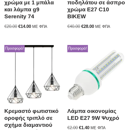
χρώμα με 1 μπάλα
ποδηλάτου σε άσπρο
και λάμπα g9
χρώμα E27 C10
Serenity 74
BIKEW
€
20.00
€
14.00
€
40.00
€
28.00
ΜΕ ΦΠΑ
ΜΕ ΦΠΑ
Προσφορά!
Προσφορά!
Κρεμαστό φωτιστικό
Λάμπα οικονομίας
οροφής τριπλό σε
LED E27 9W Ψυχρό
σχήμα διαμαντιού
€
2.00
€
1.40
ΜΕ ΦΠΑ